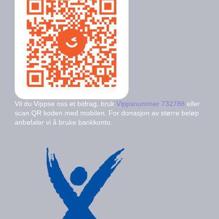
Vil du Vippse oss et bidrag, bruk
Vippsnummer 732788
eller
scan QR koden med mobilen. For donasjon av større beløp
anbefaler vi å bruke bankkonto.