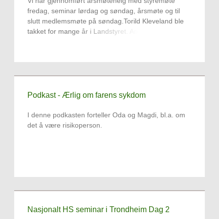
Vi har gjennomført årsmøtehelg med styremøte
fredag, seminar lørdag og søndag, årsmøte og til
slutt medlemsmøte på søndag.Torild Kleveland ble
takket for mange år i Landstyret. Anne Salamonsen,
har vært vararepresentant de siste årene og
overlater plassen til Mats Mølstre og ny
styrerepresentant er Cathrine Kjønnø Johansen.
Podkast - Ærlig om farens sykdom
I denne podkasten forteller Oda og Magdi, bl.a. om
det å være risikoperson.
Nasjonalt HS seminar i Trondheim Dag 2