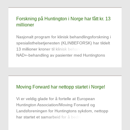
Forskning på Huntington i Norge har fått kr. 13
millioner
Nasjonalt program for klinisk behandlingsforskning i
spesialisthelsetjenesten (KLINBEFORSK) har tildelt
13 millioner kroner til klinisk behandlingsstudie på
NAD+-behandling av pasienter med Huntingtons
sykdom
Moving Forward har nettopp startet i Norge!
Vi er veldig glade for å fortelle at European
Huntington Association/Moving Forward og
Landsforeningen for Huntingtons sykdom, nettopp
har startet et samarbeid for å bedre forstå og svare
på behovene til de yngre generasjonene som er
berørt av Huntingtons sykdom i Norge.