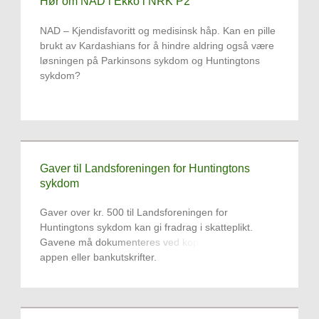
Hør om NAD i Ekko i NRK P2
NAD – Kjendisfavoritt og medisinsk håp. Kan en pille
brukt av Kardashians for å hindre aldring også være
løsningen på Parkinsons sykdom og Huntingtons
sykdom?
Gaver til Landsforeningen for Huntingtons
sykdom
Gaver over kr. 500 til Landsforeningen for
Huntingtons sykdom kan gi fradrag i skatteplikt.
Gavene må dokumenteres ved kopier fra Vipps-
appen eller bankutskrifter.