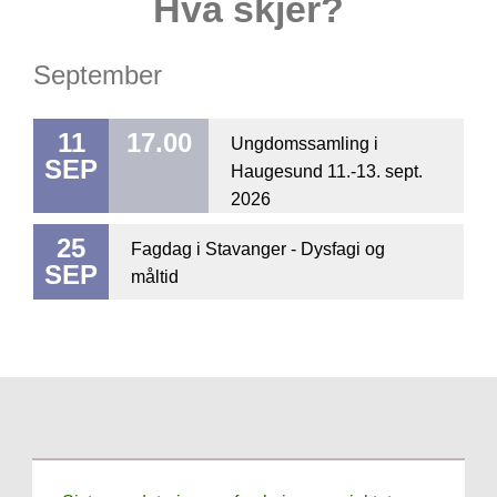
Hva skjer?
September
11
17.00
Ungdomssamling i
SEP
Haugesund 11.-13. sept.
2026
25
Fagdag i Stavanger - Dysfagi og
SEP
måltid