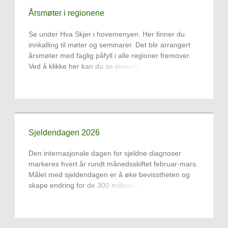
Årsmøter i regionene
Se under Hva Skjer i hovemenyen. Her finner du
innkalling til møter og seminarer. Det blir arrangert
årsmøter med faglig påfyll i alle regioner fremover.
Ved å klikke her kan du se innkallingen til LHS
Region Øst.
Sjeldendagen 2026
Den internasjonale dagen for sjeldne diagnoser
markeres hvert år rundt månedsskiftet februar-mars.
Målet med sjeldendagen er å øke bevisstheten og
skape endring for de 300 millioner menneskene som
lever med en sjelden sykdom, deres familier og
omsorgspersoner.