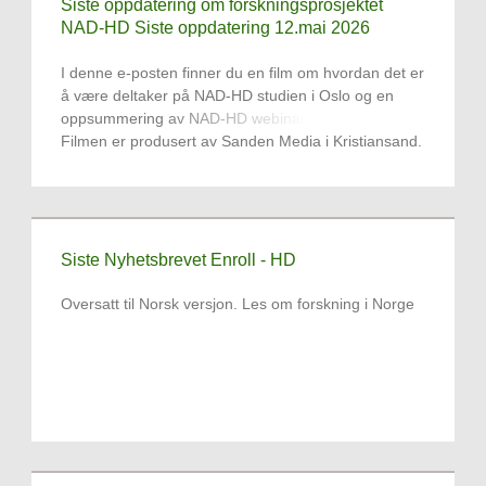
Siste oppdatering om forskningsprosjektet
NAD-HD Siste oppdatering 12.mai 2026
I denne e-posten finner du en film om hvordan det er
å være deltaker på NAD-HD studien i Oslo og en
oppsummering av NAD-HD webinaret den 14.4.26.
Filmen er produsert av Sanden Media i Kristiansand.
Det planlegges en tilsvarende film fra Bergen når
NAD-HD studien er i gang der.
Siste Nyhetsbrevet Enroll - HD
Oversatt til Norsk versjon. Les om forskning i Norge