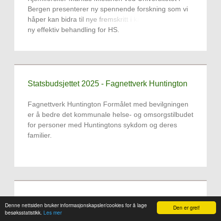
Bergen presenterer ny spennende forskning som vi
håper kan bidra til nye fremskritt i kampen for å finne
ny effektiv behandling for HS.
Statsbudsjettet 2025 - Fagnettverk Huntington
Fagnettverk Huntington Formålet med bevilgningen
er å bedre det kommunale helse- og omsorgstilbudet
for personer med Huntingtons sykdom og deres
familier.
Oda Felicia konsert i Trondheim 1. august
Denne nettsiden bruker informasjonskapsler/cookies for å lage
Den er grei!
besøksstatistikk.
Les mer
Fortsatt ledige plasser på konsert og hotell. Ta