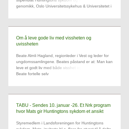
stipendiat Huntingtons sykdom og nevrodegenerativ
genomikk, Oslo Universitetssykehus & Universitetet i
Oslo
Om å leve gode liv med vissheten og
uvissheten
Beate Almli Hagland, regionleder i Vest og leder for
ungdomssamlingene. Beates påstand er at: Man kan
leve et godt liv med både visshet og uvisshet! Hør
Beate fortelle selv
TABU - Sendes 10. januar -26. Et Nrk program
hvor Mats gir Huntingtons sykdom et ansikt
Styremedlem i Landsforeningen for Huntingtons