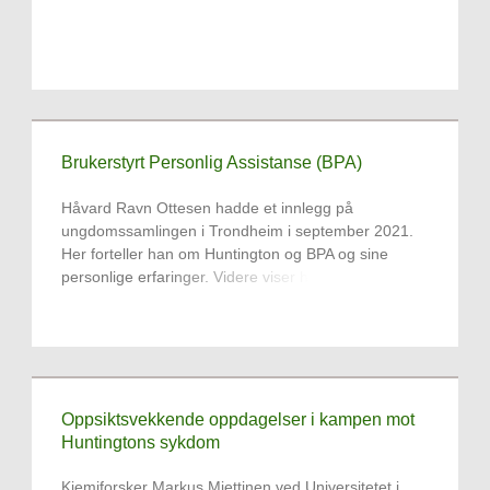
Brukerstyrt Personlig Assistanse (BPA)
Håvard Ravn Ottesen hadde et innlegg på
ungdomssamlingen i Trondheim i september 2021.
Her forteller han om Huntington og BPA og sine
personlige erfaringer. Videre viser han til Morten og
hans mor som nylig har fått innvilget BPA og hvordan
dette har endret tilværelsen.
Oppsiktsvekkende oppdagelser i kampen mot
Huntingtons sykdom
Kjemiforsker Markus Miettinen ved Universitetet i