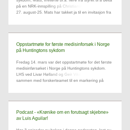
sykdom, Mats, inviterte bl.a. flere fra styret til å delta
på en NRK-innspilling på Christiania Teater, onsdag
27. august-25. Mats har takket ja til en invitasjon fra
Nrk om å delta i et TV-program som heter TABU.
Oppstartmøte for første medisinforsøk i Norge
på Huntingtons sykdom
Fredag 14. mars var det oppstartmøte for det første
medisinførsøket i Norge på Huntingtons sykdom.
LHS ved Livar Hølland og Geir Viksund deltok
sammen med forskerteamet til en markering på
OUS.
Podcast - «Krønike om en forutsagt skjebne»
av Luis Aguilar!