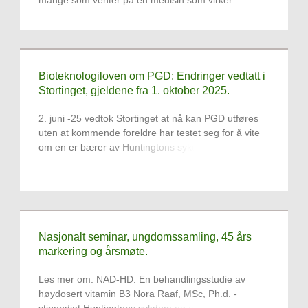
mange som venter på en medisin som virker.
Bioteknologiloven om PGD: Endringer vedtatt i
Stortinget, gjeldene fra 1. oktober 2025.
2. juni -25 vedtok Stortinget at nå kan PGD utføres
uten at kommende foreldre har testet seg for å vite
om en er bærer av Huntingtons sykdom.
Nasjonalt seminar, ungdomssamling, 45 års
markering og årsmøte.
Les mer om: NAD-HD: En behandlingsstudie av
høydosert vitamin B3 Nora Raaf, MSc, Ph.d. -